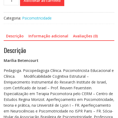
Adicionar ao carrinho
rabisco
à
Escrita
Categoria:
Psicomotricidade
-
Vol.
2
Descrição
Informação adicional
Avaliações (0)
quantidade
Descrição
Marília Betencourt
Pedagoga. Psicopedagoga Clínica. Psicomotricista Educacional e
Clínica. Modificabilidade Cognitiva Estrutural –
Enriquecimento Instrumental do Research Institute de Israel,
com Certificado de Israel – Prof. Reuven Feuerstein.
Especialização em Terapia Psicomotora pelo CERM – Centro de
Estudos Regina Morizot. Aperfeiçoamento em Psicomotricidade,
teoria e prática, na Université de Lyon I – FR. Aperfeiçoamento
em Neurociências e Psicomotricidade no ISPR Paris – FR. Sócia-
titular da Associação Brasileira de Psicomotricidade. Professora