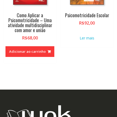
Como Aplicar a
Psicomotricidade Escolar
Psicomotricidade – Uma
R$
92,00
atividade multidisciplinar
com amor e união
R$
68,00
Ler mais
Adicionar ao carrinho