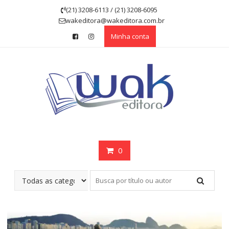
Skip
(21) 3208-6113 / (21) 3208-6095
to
wakeditora@wakeditora.com.br
content
Minha conta
0