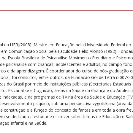
al da UERJ(2008). Mestre em Educação pela Universidade Federal do R
l em Comunicação Social pela Faculdade Helio Alonso (1982). Fonoaud
 na Escola Brasileira de Psicanálise Movimento Freudiano e Psicomot
a de psicanálise com crianças, adolescentes e adultos; no campo fon
mento e da aprendizagem. É coordenador do curso de pós-graduação 
 social, foi consultor, entre outros, da Fundação Gol de Letra (200
do Brasil por meio de instituições públicas (Secretarias Estaduais e
o, Psicanálise e Cognição, áreas da Saúde da Criança e do Adolescen
s e indexadas, e de programas de TV na área da Saúde e Educação (TV
esenvolvimento psíquico, sob uma perspectiva vygotskiana (área da P
ou a construção e a função do conceito de fantasia em toda a obra fr
tem se dedicado a estudar e escrever sobre temas de Educação e Saúd
ação Infantil e na Saúde.