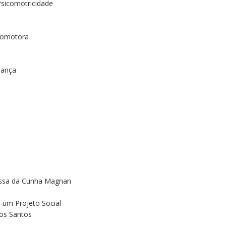
Psicomotricidade
icomotora
iança
nessa da Cunha Magnan
 um Projeto Social
dos Santos