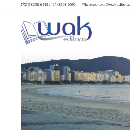
Skip
(21) 3208-6113 / (21) 3208-6095
wakeditora@wakeditora.
to
content