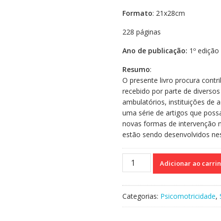
Formato
: 21x28cm
228 páginas
Ano de publicação:
1º edição
Resumo
:
O presente livro procura cont
recebido por parte de diversos 
ambulatórios, instituições de a
uma série de artigos que pos
novas formas de intervenção n
estão sendo desenvolvidos nes
Psicomotricidade
Adicionar ao carri
na
saúde
quantidade
Categorias:
Psicomotricidade
,