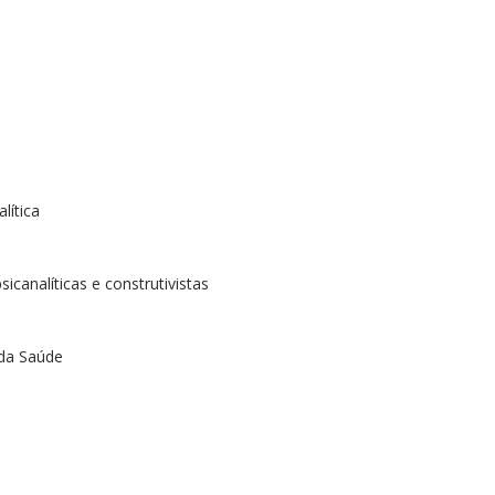
lítica
canalíticas e construtivistas
 da Saúde