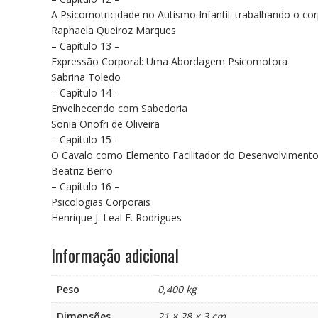
A Psicomotricidade no Autismo Infantil: trabalhando o co
Raphaela Queiroz Marques
– Capítulo 13 –
Expressão Corporal: Uma Abordagem Psicomotora
Sabrina Toledo
– Capítulo 14 –
Envelhecendo com Sabedoria
Sonia Onofri de Oliveira
– Capítulo 15 –
O Cavalo como Elemento Facilitador do Desenvolviment
Beatriz Berro
– Capítulo 16 –
Psicologias Corporais
Henrique J. Leal F. Rodrigues
Informação adicional
Peso
0,400 kg
Dimensões
21 × 28 × 3 cm