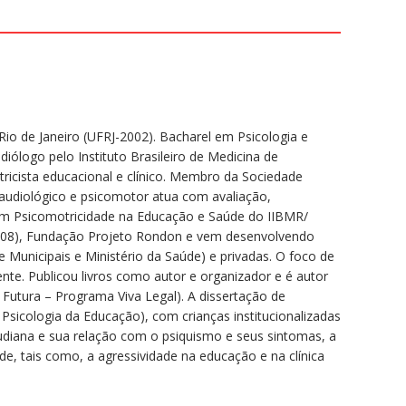
io de Janeiro (UFRJ-2002). Bacharel em Psicologia e
iólogo pelo Instituto Brasileiro de Medicina de
ricista educacional e clínico. Membro da Sociedade
oaudiológico e psicomotor atua com avaliação,
em Psicomotricidade na Educação e Saúde do IIBMR/
7/2008), Fundação Projeto Rondon e vem desenvolvendo
 Municipais e Ministério da Saúde) e privadas. O foco de
te. Publicou livros como autor e organizador e é autor
 Futura – Programa Viva Legal). A dissertação de
sicologia da Educação), com crianças institucionalizadas
eudiana e sua relação com o psiquismo e seus sintomas, a
e, tais como, a agressividade na educação e na clínica