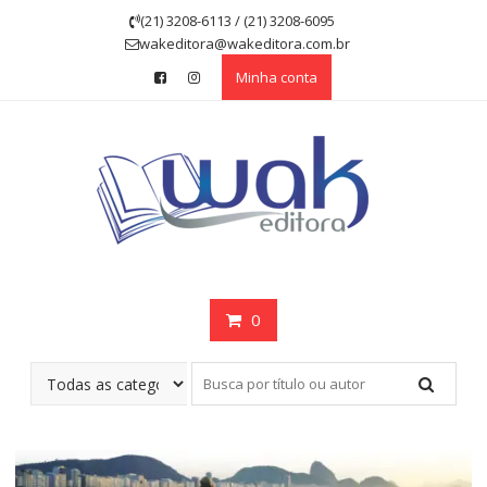
Skip
(21) 3208-6113 / (21) 3208-6095
to
wakeditora@wakeditora.com.br
content
Minha conta
0