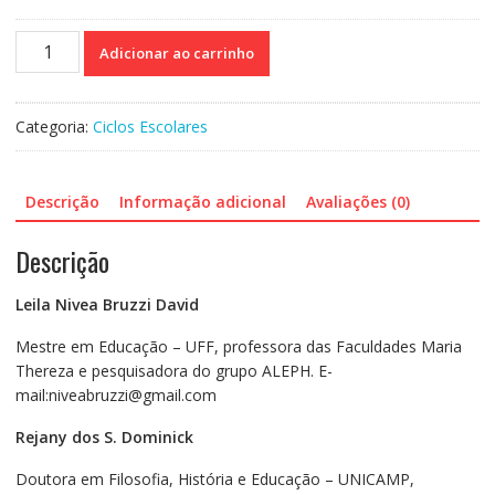
Ciclos
Adicionar ao carrinho
escolares
e
formação
Categoria:
Ciclos Escolares
de
professores
quantidade
Descrição
Informação adicional
Avaliações (0)
Descrição
Leila Nivea Bruzzi David
Mestre em Educação – UFF, professora das Faculdades Maria
Thereza e pesquisadora do grupo ALEPH. E-
mail:niveabruzzi@gmail.com
Rejany dos S. Dominick
Doutora em Filosofia, História e Educação – UNICAMP,