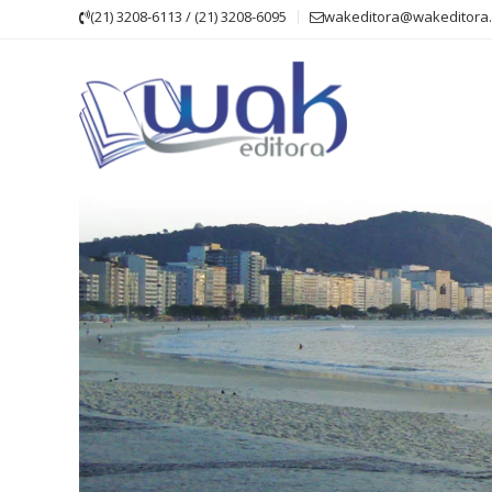
Skip
(21) 3208-6113 / (21) 3208-6095
wakeditora@wakeditora.
to
content