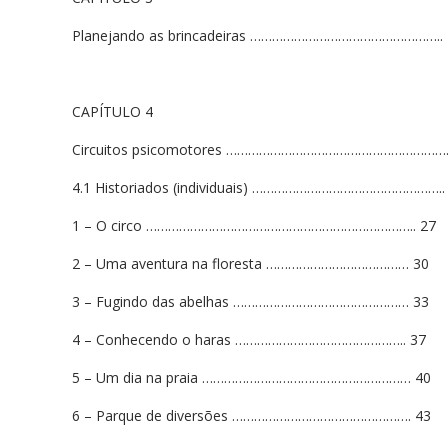
Planejando as brincadeiras …………………………………………….. 
CAPÍTULO 4
Circuitos psicomotores …………………………………………………….
4.1 Historiados (individuais) ……………………………………………..
1 – O circo ……………………………………………………………….. 27
2 – Uma aventura na floresta ………………………………… 30
3 – Fugindo das abelhas ………………………………………… 33
4 – Conhecendo o haras ……………………………………….. 37
5 – Um dia na praia ………………………………………………… 40
6 – Parque de diversões …………………………………………. 43