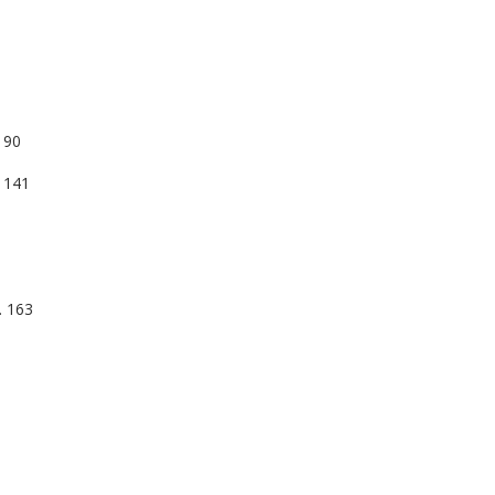
 90
141
 163