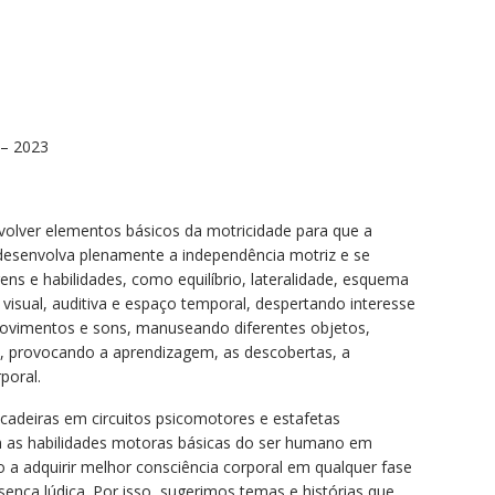
 – 2023
nvolver elementos básicos da motricidade para que a
esenvolva plenamente a independência motriz e se
gens e habilidades, como equilíbrio, lateralidade, esquema
, visual, auditiva e espaço temporal, despertando interesse
movimentos e sons, manuseando diferentes objetos,
, provocando a aprendizagem, as descobertas, a
poral.
ncadeiras em circuitos psicomotores e estafetas
 as habilidades motoras básicas do ser humano em
-o a adquirir melhor consciência corporal em qualquer fase
resença lúdica. Por isso, sugerimos temas e histórias que