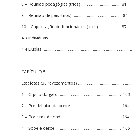
8 – Reunião pedagógica (trios) ……………………………… 81
9 – Reunião de pais (trios) ……………………………………… 84
10 – Capacitação de funcionários (trios) ……………….. 87
4.3 Individuais …………………………………………………………………..
4.4 Duplas ……………………………………………………………………….. 
CAPÍTULO 5
Estafetas (30 revezamentos) ……………………………………………
1 – O pulo do gato …………………………………………………. 163
2 – Por debaixo da ponte ………………………………………. 164
3 – Por cima da onda …………………………………………….. 164
4 – Sobe e desce ……………………………………………………. 165