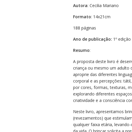
Autora
: Cecilia Mariano
Formato
: 14x21cm
188 páginas
Ano de publicação:
1º edição
Resumo
:
A proposta deste livro é dese
criança ou mesmo um adulto d
aproprie das diferentes lingua
corporal e as percepções: tátil
por cores, formas, texturas, 
explorando diferentes espaços
criatividade e a consciência cor
Neste livro, apresentamos bri
(revezamentos) que estimulam
qualquer faixa etária, levando
da vida. O brincar solicita a p