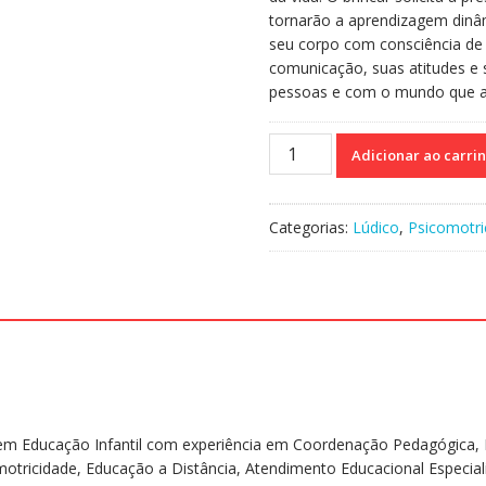
tornarão a aprendizagem dinâm
seu corpo com consciência d
comunicação, suas atitudes 
pessoas e com o mundo que a
Brincadeiras
Adicionar ao carri
Psicomotoras
Para
Todas
Categorias:
Lúdico
,
Psicomotri
as
Idades
-
Circuitos
e
estafetas
historiados
e
temáticos
a em Educação Infantil com experiência em Coordenação Pedagógica, 
quantidade
motricidade, Educação a Distância, Atendimento Educacional Especi