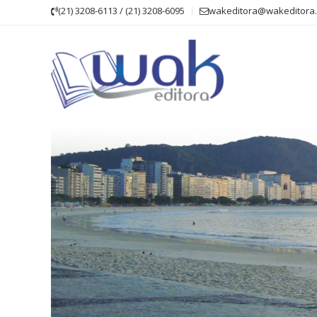
Skip
(21) 3208-6113 / (21) 3208-6095
wakeditora@wakeditora.
to
content