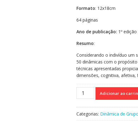
Formato
: 12x18cm
64 páginas
Ano de publicação:
1º edição 
Resumo
:
Considerando o indivíduo um s
50 dinâmicas com o propósito d
técnicas apresentadas propic
dimensões, cognitiva, afetiva, f
50
Adicionar ao carri
Dinâmicas
no
Enfoque
Categorias:
Dinâmica de Grup
Holístico
quantidade