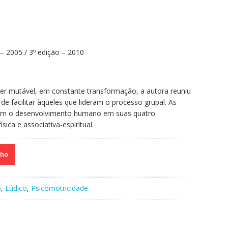
– 2005 / 3º edição – 2010
er mutável, em constante transformação, a autora reuniu
e facilitar àqueles que lideram o processo grupal. As
iam o desenvolvimento humano em suas quatro
ísica e associativa-espiritual.
nho
o
,
Lúdico
,
Psicomotricidade