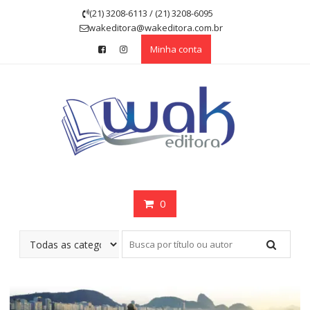
Skip
(21) 3208-6113 / (21) 3208-6095
to
wakeditora@wakeditora.com.br
content
Minha conta
0