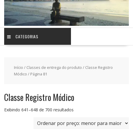
CATEGORIAS
Início
/ Classes de entrega do produto /
Classe Registro
Módico
/ Página 81
Classe Registro Módico
Classificado
Exibindo 641–648 de 700 resultados
por
preço:
baixo