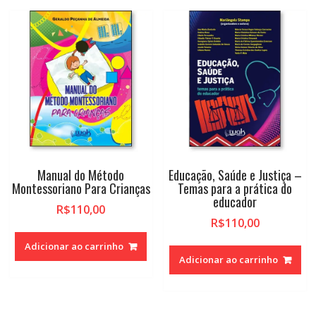
para
alto
Manual do Método
Educação, Saúde e Justiça –
Montessoriano Para Crianças
Temas para a prática do
educador
R$
110,00
R$
110,00
Adicionar ao carrinho
Adicionar ao carrinho