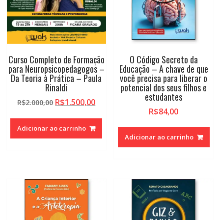
Curso Completo de Formação
O Código Secreto da
para Neuropsicopedagogos –
Educação – A chave de que
Da Teoria à Prática – Paula
você precisa para liberar o
Rinaldi
potencial dos seus filhos e
estudantes
O
O
R$
1.500,00
R$
2.000,00
R$
84,00
preço
preço
original
atual
Adicionar ao carrinho
era:
é:
Adicionar ao carrinho
R$2.000,00.
R$1.500,00.