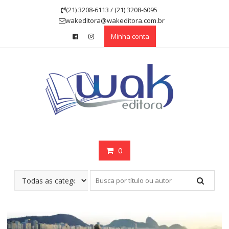
Skip
(21) 3208-6113 / (21) 3208-6095
to
wakeditora@wakeditora.com.br
content
Minha conta
0