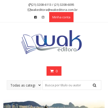
Skip
(21) 3208-6113 / (21) 3208-6095
to
wakeditora@wakeditora.com.br
content
Minha conta
0