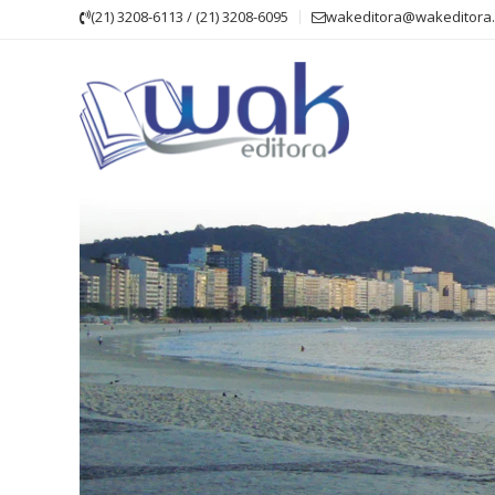
Skip
(21) 3208-6113 / (21) 3208-6095
wakeditora@wakeditora.
to
content