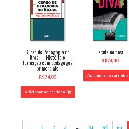
Curso de Pedagogia no
Escola no divã
Brasil – História e
R$
74,00
formação com pedagogos
primordiais
Adicionar ao carrinho
R$
74,00
Adicionar ao carrinho
←
1
2
3
…
83
84
85