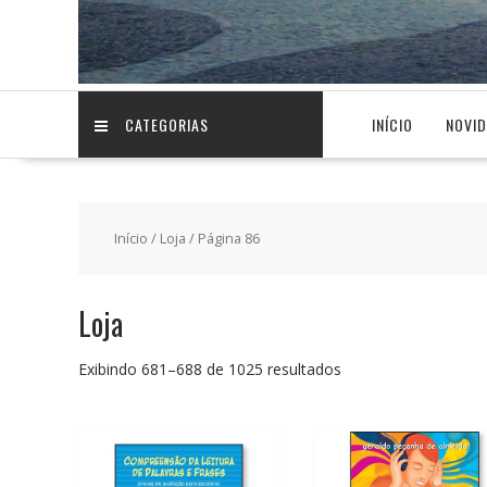
CATEGORIAS
INÍCIO
NOVI
Início
/
Loja
/ Página 86
Loja
Classificado
Exibindo 681–688 de 1025 resultados
por
preço:
baixo
para