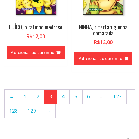
LUÍCO, o ratinho medroso
NINHA, a tartaruguinha
camarada
R$
12,00
R$
12,00
Adicionar ao carrinho
Adicionar ao carrinho
←
1
2
3
4
5
6
…
127
128
129
→