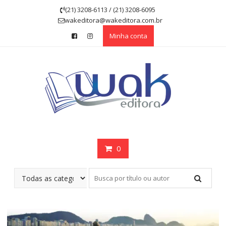
Skip
(21) 3208-6113 / (21) 3208-6095
to
wakeditora@wakeditora.com.br
content
Minha conta
0