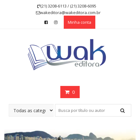
Skip
(21) 3208-6113 / (21) 3208-6095
to
wakeditora@wakeditora.com.br
content
Minha conta
0