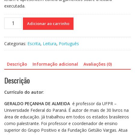
executada.
Ler,
Adicionar ao carrinho
escrever
e
pensar
Categorias:
Escrita
,
Leitura
,
Português
-
Praticas
de
Descrição
Informação adicional
Avaliações (0)
produção
de
Descrição
textos
a
Currículo do autor
:
partir
do
GERALDO PEÇANHA DE ALMEIDA
é professor da UFPR –
hipertexto
Universidade Federal do Paraná. É autor de mais de 30 livros na
e
área de educação. Já trabalhou em todos os estados brasileiros
da
como palestrante. Foi professor e coordenador de ensino
intertextualidade
superior do Grupo Positivo e da Fundação Getúlio Vargas. Atua
quantidade