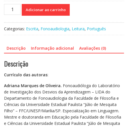
Compreensão
Adicionar ao carrinho
da
leitura
de
Categorias:
Escrita
,
Fonoaudiologia
,
Leitura
,
Português
palavras
e
frases
Descrição
Informação adicional
Avaliações (0)
-
Provas
Descrição
de
avaliação
Currículo das autoras
:
para
escolares
Adriana Marques de Oliveira.
Fonoaudióloga do Laboratório
em
de Investigação dos Desvios da Aprendizagem – LIDA do
início
Departamento de Fonoaudiologia da Faculdade de Filosofia e
de
Ciências da Universidade Estadual Paulista “Júlio de Mesquita
alfabetização
Filho” – FFC/UNESP/Marilia/SP. Especialização em Linguagem.
quantidade
Mestre e doutoranda em Educação pela Faculdade de Filosofia
e Ciências da Universidade Estadual Paulista “Júlio de Mesquita