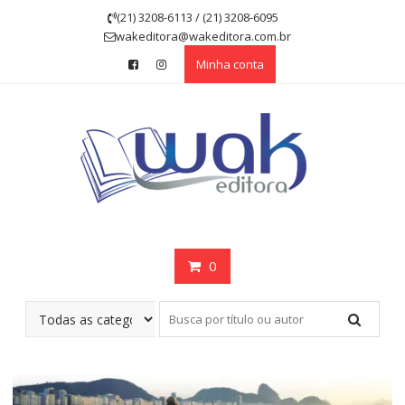
Skip
(21) 3208-6113 / (21) 3208-6095
to
wakeditora@wakeditora.com.br
content
Minha conta
0