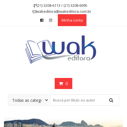
Skip
(21) 3208-6113 / (21) 3208-6095
to
wakeditora@wakeditora.com.br
content
Minha conta
0