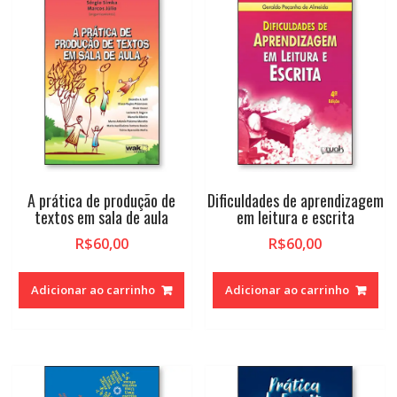
alto
A prática de produção de
Dificuldades de aprendizagem
textos em sala de aula
em leitura e escrita
R$
60,00
R$
60,00
Adicionar ao carrinho
Adicionar ao carrinho