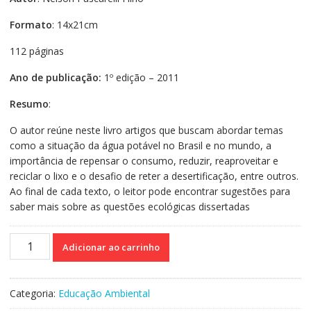
Formato
: 14x21cm
112 páginas
Ano de publicação:
1º edição – 2011
Resumo
:
O autor reúne neste livro artigos que buscam abordar temas
como a situação da água potável no Brasil e no mundo, a
importância de repensar o consumo, reduzir, reaproveitar e
reciclar o lixo e o desafio de reter a desertificação, entre outros.
Ao final de cada texto, o leitor pode encontrar sugestões para
saber mais sobre as questões ecológicas dissertadas
Educando
Adicionar ao carrinho
para
preservação
da
Categoria:
Educação Ambiental
vida