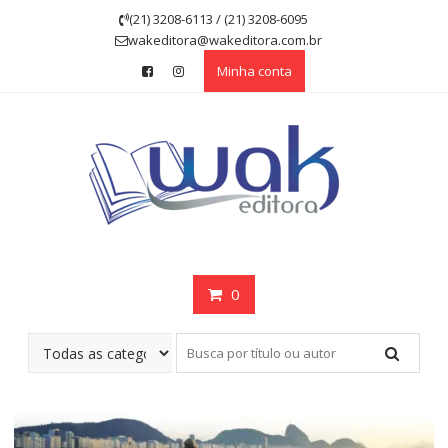
Skip
(21) 3208-6113 / (21) 3208-6095
to
wakeditora@wakeditora.com.br
content
Minha conta
0