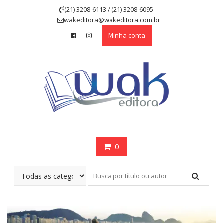
Skip
(21) 3208-6113 / (21) 3208-6095
to
wakeditora@wakeditora.com.br
content
Minha conta
0