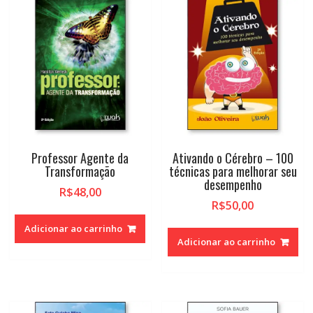
alto
Professor Agente da
Ativando o Cérebro – 100
Transformação
técnicas para melhorar seu
desempenho
R$
48,00
R$
50,00
Adicionar ao carrinho
Adicionar ao carrinho