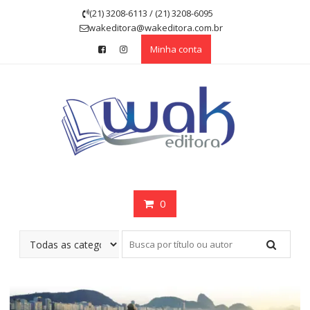
Skip
(21) 3208-6113 / (21) 3208-6095
to
wakeditora@wakeditora.com.br
content
Minha conta
0