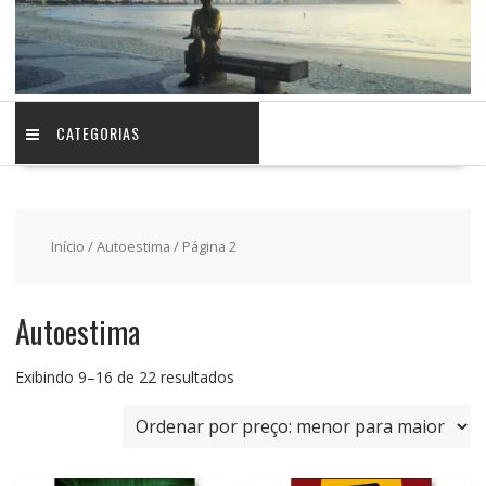
CATEGORIAS
Início
/
Autoestima
/ Página 2
Autoestima
Classificado
Exibindo 9–16 de 22 resultados
por
preço:
baixo
para