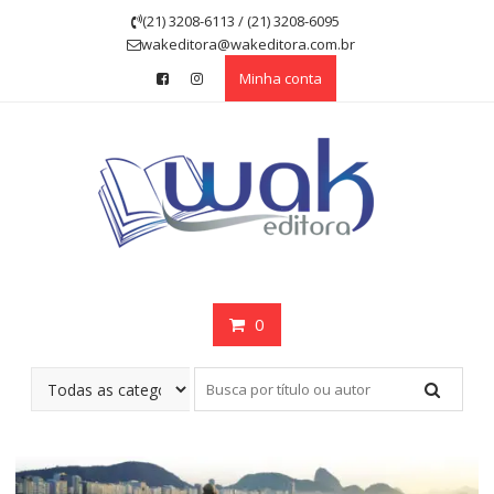
Skip
(21) 3208-6113 / (21) 3208-6095
to
wakeditora@wakeditora.com.br
content
Minha conta
0