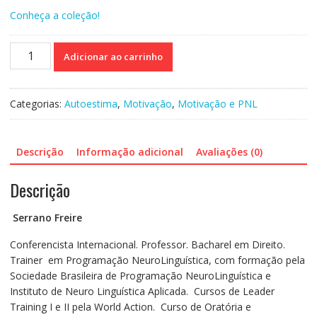
Conheça a coleção!
Sou
Adicionar ao carrinho
professor
-
Trabalhando
Categorias:
Autoestima
,
Motivação
,
Motivação e PNL
a
autoestima
e
Descrição
Informação adicional
Avaliações (0)
a
motivação
Descrição
no
magistério
Serrano Freire
quantidade
Conferencista Internacional. Professor. Bacharel em Direito.
Trainer em Programação NeuroLinguística, com formação pela
Sociedade Brasileira de Programação NeuroLinguística e
Instituto de Neuro Linguística Aplicada. Cursos de Leader
Training I e II pela World Action. Curso de Oratória e