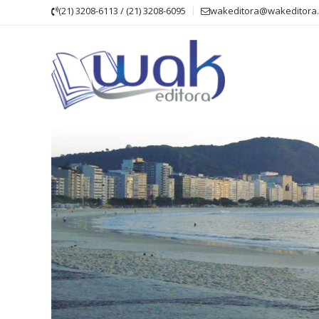
Skip
(21) 3208-6113 / (21) 3208-6095
wakeditora@wakeditora.
to
content