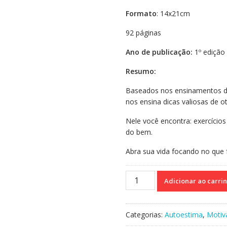
Formato
: 14x21cm
92 páginas
Ano de publicação:
1º edição 
Resumo:
Baseados nos ensinamentos do 
nos ensina dicas valiosas de 
Nele você encontra: exercícios 
do bem.
Abra sua vida focando no que 
Cartilha
Adicionar ao carri
do
otimismo
quantidade
Categorias:
Autoestima
,
Motiv