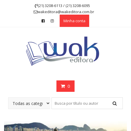
Skip
(21) 3208-6113 / (21) 3208-6095
to
wakeditora@wakeditora.com.br
content
Minha conta
0