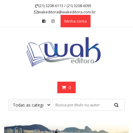
Skip
(21) 3208-6113 / (21) 3208-6095
to
wakeditora@wakeditora.com.br
content
Minha conta
0