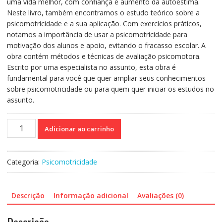
uma vida melhor, com confiança e aumento da autoestima.
Neste livro, também encontramos o estudo teórico sobre a
psicomotricidade e a sua aplicação. Com exercícios práticos,
notamos a importância de usar a psicomotricidade para
motivação dos alunos e apoio, evitando o fracasso escolar. A
obra contém métodos e técnicas de avaliação psicomotora.
Escrito por uma especialista no assunto, esta obra é
fundamental para você que quer ampliar seus conhecimentos
sobre psicomotricidade ou para quem quer iniciar os estudos no
assunto.
Psicomotricidade
Adicionar ao carrinho
-
corpo,
ação
Categoria:
Psicomotricidade
e
emoção
quantidade
Descrição
Informação adicional
Avaliações (0)