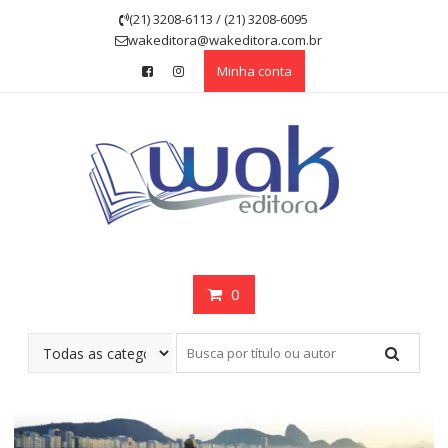
Skip
(21) 3208-6113 / (21) 3208-6095
to
wakeditora@wakeditora.com.br
content
Minha conta
0