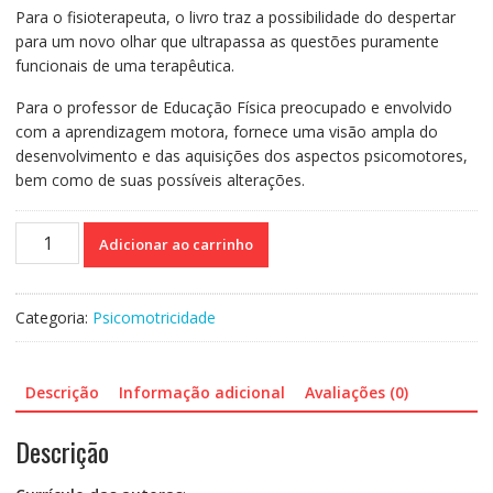
Para o fisioterapeuta, o livro traz a possibilidade do despertar
para um novo olhar que ultrapassa as questões puramente
funcionais de uma terapêutica.
Para o professor de Educação Física preocupado e envolvido
com a aprendizagem motora, fornece uma visão ampla do
desenvolvimento e das aquisições dos aspectos psicomotores,
bem como de suas possíveis alterações.
Avaliação
Adicionar ao carrinho
psicomotora
-
Um
Categoria:
Psicomotricidade
olhar
para
além
Descrição
Informação adicional
Avaliações (0)
do
desempenho
Descrição
quantidade