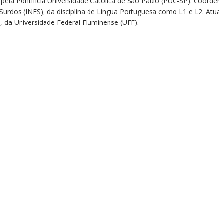
pela Pontifícia Universidade Católica de São Paulo (PUC-SP). Coor
 Surdos (INES), da disciplina de Língua Portuguesa como L1 e L2. 
, da Universidade Federal Fluminense (UFF).