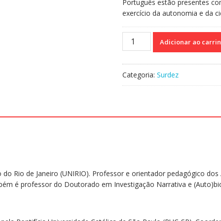
Português estão presentes co
exercício da autonomia e da c
Práticas
Adicionar ao carri
Pedagógicas
no
Ensino
Categoria:
Surdez
da
Língua
Portuguesa
Escrita
Para
Surdos
-
Desafios,
experiências
do Rio de Janeiro (UNIRIO). Professor e orientador pedagógico dos 
e
ém é professor do Doutorado em Investigação Narrativa e (Auto)biog
aprendizagens
quantidade