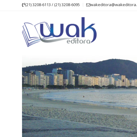
Skip
(21) 3208-6113 / (21) 3208-6095
wakeditora@wakeditora.
to
content