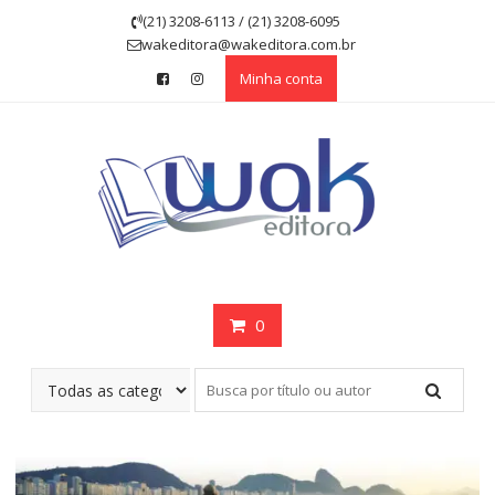
Skip
(21) 3208-6113 / (21) 3208-6095
to
wakeditora@wakeditora.com.br
content
Minha conta
0