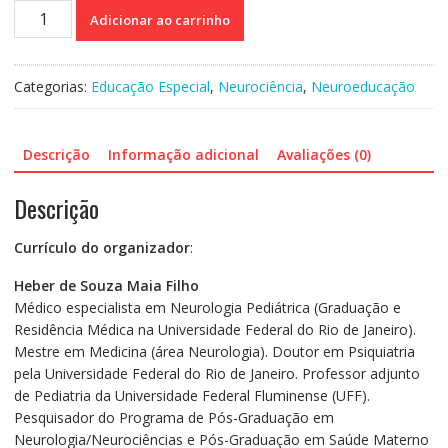
Neurociências
Adicionar ao carrinho
e
Desenvolvimento
Cognitivo
Categorias:
Educação Especial
,
Neurociência
,
Neuroeducação
quantidade
Descrição
Informação adicional
Avaliações (0)
Descrição
Currículo do organizador
:
Heber de Souza Maia Filho
Médico especialista em Neurologia Pediátrica (Graduação e
Residência Médica na Universidade Federal do Rio de Janeiro).
Mestre em Medicina (área Neurologia). Doutor em Psiquiatria
pela Universidade Federal do Rio de Janeiro. Professor adjunto
de Pediatria da Universidade Federal Fluminense (UFF).
Pesquisador do Programa de Pós-Graduação em
Neurologia/Neurociências e Pós-Graduação em Saúde Materno