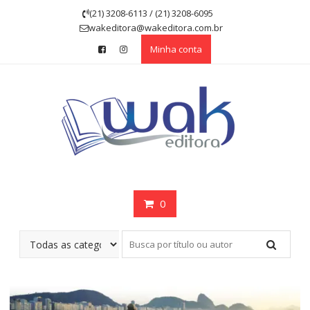
Skip
(21) 3208-6113 / (21) 3208-6095
to
wakeditora@wakeditora.com.br
content
Minha conta
0