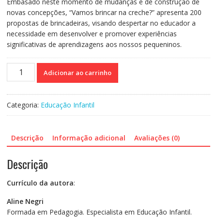
Embasado neste momento de mudanças e de construção de
novas concepções, “Vamos brincar na creche?” apresenta 200
propostas de brincadeiras, visando despertar no educador a
necessidade em desenvolver e promover experiências
significativas de aprendizagens aos nossos pequeninos.
Vamos
Adicionar ao carrinho
Brincar
na
Creche?
Categoria:
Educação Infantil
quantidade
Descrição
Informação adicional
Avaliações (0)
Descrição
Currículo da autora
:
Aline Negri
Formada em Pedagogia. Especialista em Educação Infantil.