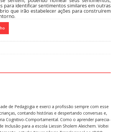
 se sentem, podendo nomear seus sentimentos,
 para identificar sentimentos similares em outras
íbrio que irão estabelecer ações para construírem
ntorno.
nho
ldade de Pedagogia e exerci a profissão sempre com esse
rianças, contando histórias e despertando conversas e,
oria Cognitivo-Comportamental. Como o aprender parecia-
e Inclusão para a escola Liessin Sholem Aleichem. Voltei