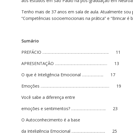
aos estudos em São Paulo na pós-graduação em Neuroapre
Tenho mais de 37 anos em sala de aula. Atualmente sou pal
“Competências socioemocionais na prática” e “Brincar é 
Sumário
PREFÁCIO ……………………………………………………. 11
APRESENTAÇÃO ………………………………………… 13
O que é Inteligência Emocional ……………….. 17
Emoções ……………………………………………………… 19
Você sabe a diferença entre
emoções e sentimentos? ………………………….. 23
O Autoconhecimento é a base
da Inteligência Emocional …………………………. 25