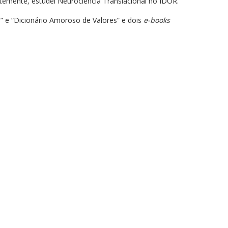
emente, estudei Neurociência Translacional no IDOR.
vó” e “Dicionário Amoroso de Valores” e dois
e-books