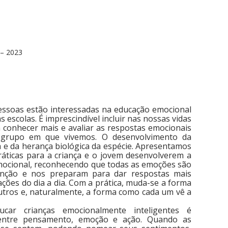
 – 2023
essoas estão interessadas na educação emocional
 escolas. É imprescindível incluir nas nossas vidas
conhecer mais e avaliar as respostas emocionais
grupo em que vivemos. O desenvolvimento da
a e da herança biológica da espécie. Apresentamos
ráticas para a criança e o jovem desenvolverem a
emocional, reconhecendo que todas as emoções são
nção e nos preparam para dar respostas mais
ções do dia a dia. Com a prática, muda-se a forma
outros e, naturalmente, a forma como cada um vê a
car crianças emocionalmente inteligentes é
entre pensamento, emoção e ação. Quando as