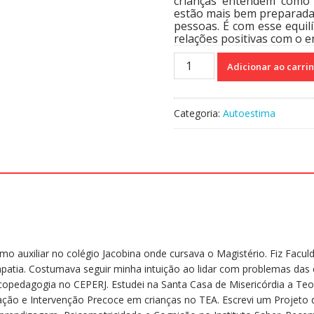
crianças entendem como
estão mais bem preparadas
pessoas. É com esse equil
relações positivas com o e
Livro
Adicionar ao carri
da
Vida
-
Categoria:
Autoestima
Pensar,
sentir
e
se
emocionar
quantidade
mo auxiliar no colégio Jacobina onde cursava o Magistério. Fiz Facu
tia. Costumava seguir minha intuição ao lidar com problemas das c
icopedagogia no CEPERJ. Estudei na Santa Casa de Misericórdia a Te
cação e Intervenção Precoce em crianças no TEA. Escrevi um Projeto d