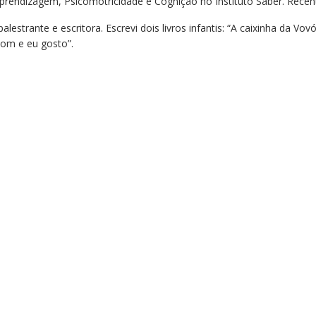
ndizagem, Psicomotricidade e Cognição no Instituto Saber. Recent
estrante e escritora. Escrevi dois livros infantis: “A caixinha da Vo
bom e eu gosto”.