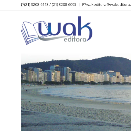
Skip
(21) 3208-6113 / (21) 3208-6095
wakeditora@wakeditora.
to
content