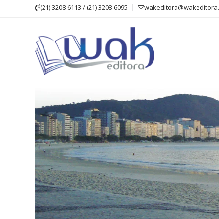
Skip
(21) 3208-6113 / (21) 3208-6095
wakeditora@wakeditora.
to
content