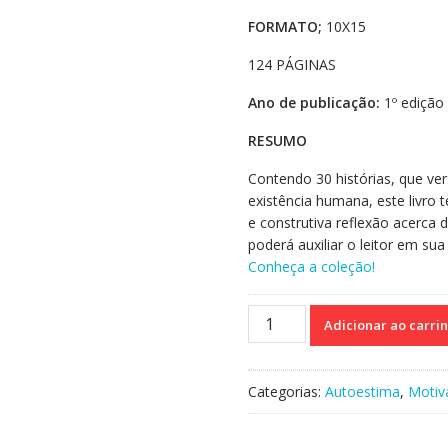
FORMATO;
10X15
124 PÁGINAS
Ano de publicação:
1º edição
RESUMO
Contendo 30 histórias, que ve
existência humana, este livro 
e construtiva reflexão acerca d
poderá auxiliar o leitor em su
Conheça a coleção!
Transfor(amar)
Adicionar ao carri
para
ser
feliz
Categorias:
Autoestima
,
Motiv
quantidade