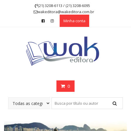
Skip
(21) 3208-6113 / (21) 3208-6095
to
wakeditora@wakeditora.com.br
content
Minha conta
0