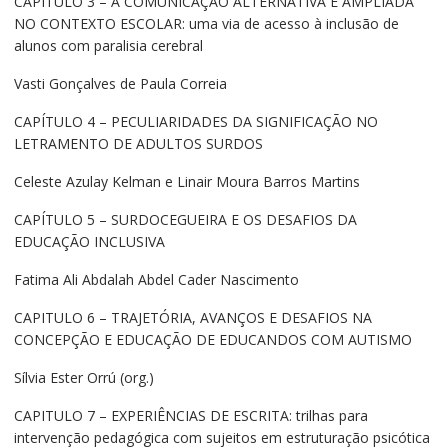
CAPÍTULO 3 – A COMUNICAÇÃO ALTERNATIVA E AMPLIADA
NO CONTEXTO ESCOLAR: uma via de acesso à inclusão de
alunos com paralisia cerebral
Vasti Gonçalves de Paula Correia
CAPÍTULO 4 – PECULIARIDADES DA SIGNIFICAÇÃO NO
LETRAMENTO DE ADULTOS SURDOS
Celeste Azulay Kelman e Linair Moura Barros Martins
CAPÍTULO 5 – SURDOCEGUEIRA E OS DESAFIOS DA
EDUCAÇÃO INCLUSIVA
Fatima Ali Abdalah Abdel Cader Nascimento
CAPITULO 6 – TRAJETÓRIA, AVANÇOS E DESAFIOS NA
CONCEPÇÃO E EDUCAÇÃO DE EDUCANDOS COM AUTISMO
Sílvia Ester Orrú (org.)
CAPITULO 7 – EXPERIÊNCIAS DE ESCRITA: trilhas para
intervenção pedagógica com sujeitos em estruturação psicótica