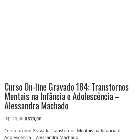
Curso On-line Gravado 184: Transtornos
Mentais na Infância e Adolescência –
Alessandra Machado
O
O
R$
120,00
R$
70,00
preço
preço
Curso on-line Gravado:Transtornos Mentais na Infância e
original
atual
Adolescência – Alessandra Machado
era:
é: