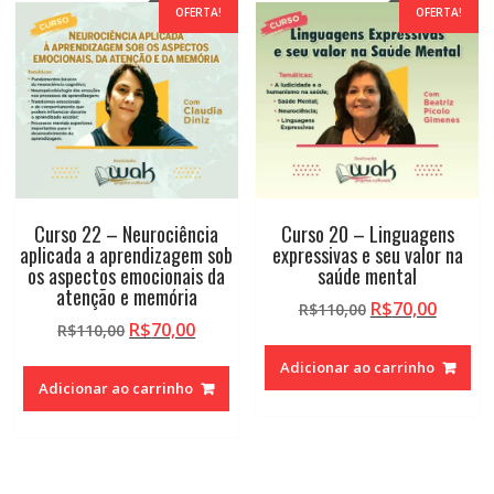
OFERTA!
OFERTA!
Curso 22 – Neurociência
Curso 20 – Linguagens
aplicada a aprendizagem sob
expressivas e seu valor na
os aspectos emocionais da
saúde mental
atenção e memória
O
O
R$
70,00
R$
110,00
O
O
R$
70,00
R$
110,00
preço
preço
preço
preço
original
atual
Adicionar ao carrinho
original
atual
era:
é:
Adicionar ao carrinho
era:
é:
R$110,00.
R$70,0
R$110,00.
R$70,00.