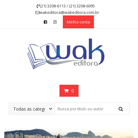
Skip
(21) 3208-6113 / (21) 3208-6095
to
wakeditora@wakeditora.com.br
content
Minha conta
0