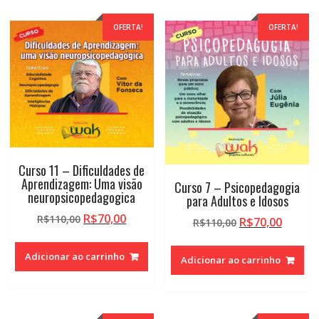
OFERTA!
OFERTA!
Curso 11 – Dificuldades de
Aprendizagem: Uma visão
Curso 7 – Psicopedagogia
neuropsicopedagogica
para Adultos e Idosos
O
O
R$
70,00
R$
110,00
O
O
R$
70,00
R$
110,00
preço
preço
preço
preço
original
atual
original
atual
Adicionar ao carrinho
Adicionar ao carrinho
era:
é:
era:
é:
R$110,00.
R$70,00.
R$110,00.
R$70,0