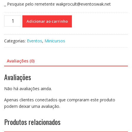
_ Pesquise pelo remetente wakprocult@eventoswak.net
Curso
Adicionar ao carrinho
On-
line
Gravado
Categorias:
Eventos
,
Minicursos
184:
Transtornos
Mentais
Avaliações (0)
na
Infância
Avaliações
e
Adolescência
Não há avaliações ainda.
-
Alessandra
Apenas clientes conectados que compraram este produto
Machado
podem deixar uma avaliação.
quantidade
Produtos relacionados