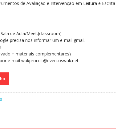
trumentos de Avaliação e Intervenção em Leitura e Escrita
Sala de Aula/Meet.(classroom)
ogle precisa nos informar um e-mail gmail.
s
ravado + materiais complementares)
 por e-mail wakprocult@eventoswak.net
nho
s