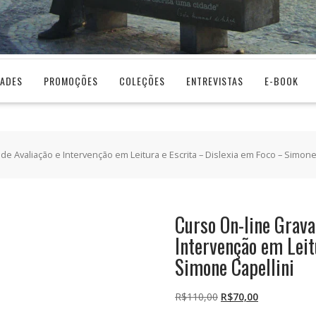
DADES
PROMOÇÕES
COLEÇÕES
ENTREVISTAS
E-BOOK
e Avaliação e Intervenção em Leitura e Escrita – Dislexia em Foco – Simone
Curso On-line Grava
Intervenção em Leit
Simone Capellini
O
O
R$
110,00
R$
70,00
preço
preço