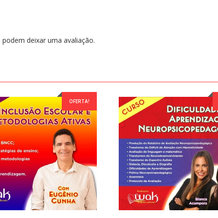
Intervenção
em
Leitura
 podem deixar uma avaliação.
e
Escrita
-
Dislexia
em
Foco
OFERTA!
-
Simone
Capellini
quantidade