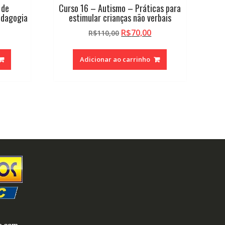
 de
Curso 16 – Autismo – Práticas para
edagogia
estimular crianças não verbais
O
O
O
R$
70,00
R$
110,00
reço
preço
preço
tual
original
atual
Adicionar ao carrinho
:
era:
é:
.
$70,00.
R$110,00.
R$70,00.