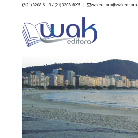
Skip
(21) 3208-6113 / (21) 3208-6095
wakeditora@wakeditora.
to
content