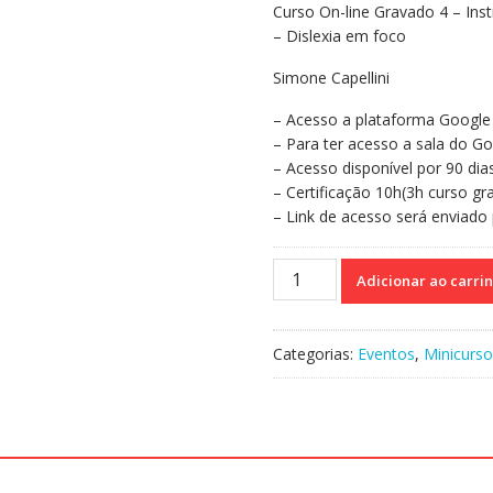
Curso On-line Gravado 4 – Ins
original
atual
– Dislexia em foco
era:
é:
R$110,00.
R$70,00.
Simone Capellini
– Acesso a plataforma Google 
– Para ter acesso a sala do Go
– Acesso disponível por 90 dia
– Certificação 10h(3h curso g
– Link de acesso será enviado
Curso
Adicionar ao carri
On-
line
Gravado
Categorias:
Eventos
,
Minicurso
4
-
Instrumentos
de
Avaliação
e