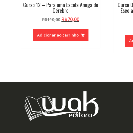
Curso 12 – Para uma Escola Amiga do
Curso O
Cérebro
Escol
O
O
R$
70,00
R$
110,00
preço
preço
original
atual
Adicionar ao carrinho
era:
é:
A
R$110,00.
R$70,00.