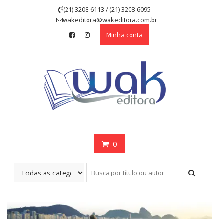
Skip
(21) 3208-6113 / (21) 3208-6095
to
wakeditora@wakeditora.com.br
content
Minha conta
0