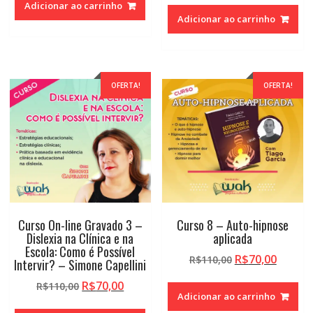
Adicionar ao carrinho
original
atual
era:
é:
Adicionar ao carrinho
era:
é:
R$110,00.
R$70,00.
R$110,00.
R$70,0
OFERTA!
OFERTA!
Curso On-line Gravado 3 –
Curso 8 – Auto-hipnose
Dislexia na Clínica e na
aplicada
Escola: Como é Possível
O
O
R$
70,00
R$
110,00
Intervir? – Simone Capellini
preço
preço
O
O
R$
70,00
R$
110,00
original
atual
Adicionar ao carrinho
preço
preço
era:
é: