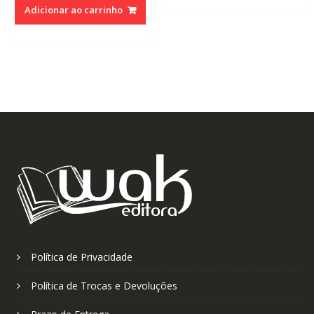
original
atual
R$110,00.
R$70,0
Adicionar ao carrinho
era:
é:
R$110,00.
R$70,00.
Política de Privacidade
Política de Trocas e Devoluções