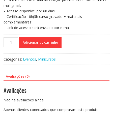
mail gmail.
– Acesso disponível por 60 dias
– Certificação 10h(3h curso gravado + materiais
complementares)
– Link de acesso será enviado por e-mail
Curso
Adicionar ao carrinho
20
-
Linguagens
Categorias:
Eventos
,
Minicursos
expressivas
e
seu
Avaliações (0)
valor
na
Avaliações
saúde
mental
Não há avaliações ainda.
quantidade
Apenas clientes conectados que compraram este produto