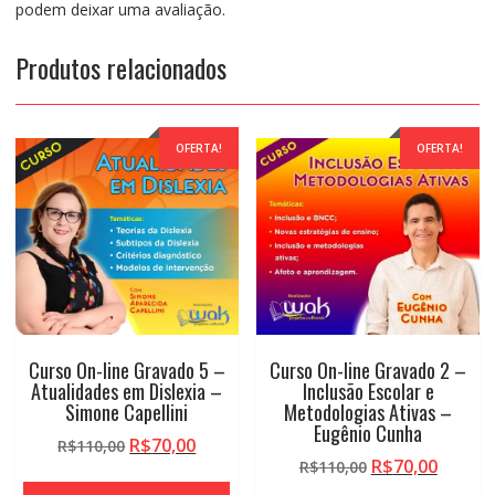
podem deixar uma avaliação.
Produtos relacionados
OFERTA!
OFERTA!
Curso On-line Gravado 5 –
Curso On-line Gravado 2 –
Atualidades em Dislexia –
Inclusão Escolar e
Simone Capellini
Metodologias Ativas –
Eugênio Cunha
O
O
R$
70,00
R$
110,00
O
O
R$
70,00
preço
preço
R$
110,00
preço
preço
original
atual