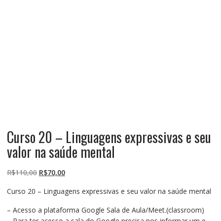
Curso 20 – Linguagens expressivas e seu
valor na saúde mental
O
O
R$
110,00
R$
70,00
preço
preço
Curso 20 – Linguagens expressivas e seu valor na saúde mental
original
atual
era:
é:
– Acesso a plataforma Google Sala de Aula/Meet.(classroom)
R$110,00.
R$70,00.
– Para ter acesso a sala do Google precisa nos informar um e-