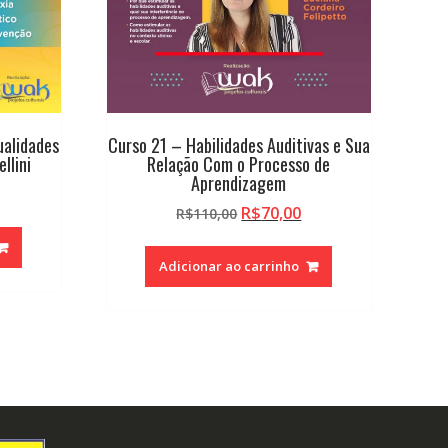
ualidades
Curso 21 – Habilidades Auditivas e Sua
llini
Relação Com o Processo de
Aprendizagem
O
O
O
R$
70,00
reço
R$
110,00
preço
preço
tual
original
atual
:
Adicionar ao carrinho
era:
é:
.
$70,00.
R$110,00.
R$70,00.