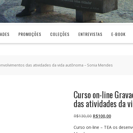
DADES
PROMOÇÕES
COLEÇÕES
ENTREVISTAS
E-BOOK
senvolvimentos das atividades da vida autônoma – Sonia Mendes
Curso on-line Grav
das atividades da 
O
O
R$
130,00
R$
100,00
preço
preço
Curso on-line – TEA os desenv
original
atual