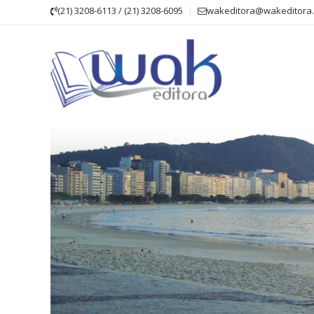
Skip
(21) 3208-6113 / (21) 3208-6095
wakeditora@wakeditora.
to
content