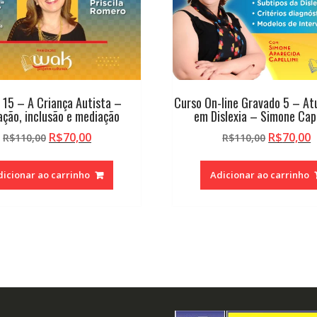
 15 – A Criança Autista –
Curso On-line Gravado 5 – At
ação, inclusão e mediação
em Dislexia – Simone Cape
O
O
O
R$
70,00
R$
70,00
R$
110,00
R$
110,00
preço
preço
preço
p
original
atual
original
a
dicionar ao carrinho
Adicionar ao carrinho
era:
é:
era:
é
R$110,00.
R$70,00.
R$110,00
R