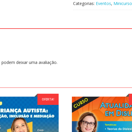
Gravado
Categorias:
Eventos
,
Minicurso
134
-
TEA
os
desenvolvimentos
das
atividades
da
vida
 podem deixar uma avaliação.
autônoma
-
Sonia
Mendes
quantidade
OFERTA!