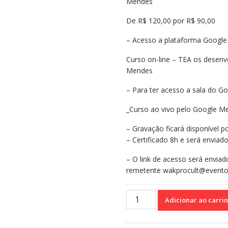
Mendes
era:
é:
R$130,00.
R$100,00.
De R$ 120,00 por R$ 90,00
– Acesso a plataforma Google
Curso on-line – TEA os desenv
Mendes
– Para ter acesso a sala do Go
_Curso ao vivo pelo Google M
– Gravação ficará disponível po
– Certificado 8h e será enviad
– O link de acesso será enviad
remetente wakprocult@evento
Curso
Adicionar ao carri
on-
line