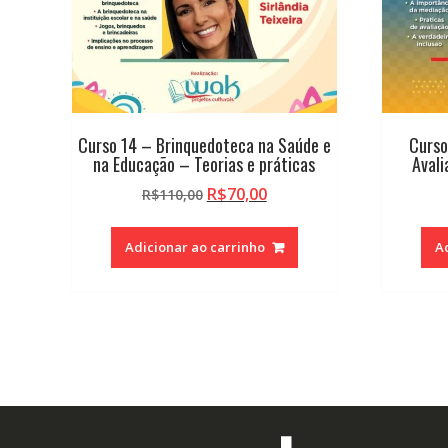
Curso 14 – Brinquedoteca na Saúde e
Curso
na Educação – Teorias e práticas
Avali
O
O
R$
70,00
R$
110,00
preço
preço
original
atual
Adicionar ao carrinho
A
era:
é:
R$110,00.
R$70,00.