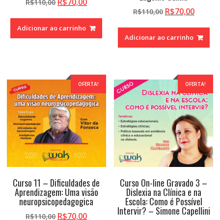
O
O
R$
70,00
R$
110,00
O
O
R$
70,00
preço
preço
R$
110,00
preço
preço
original
atual
Adicionar ao carrinho
original
atual
era:
é:
Adicionar ao carrinho
era:
é:
R$110,00.
R$70,00.
R$110,00.
R$70,0
OFERTA!
OFERTA!
Curso 11 – Dificuldades de
Curso On-line Gravado 3 –
Aprendizagem: Uma visão
Dislexia na Clínica e na
neuropsicopedagogica
Escola: Como é Possível
Intervir? – Simone Capellini
O
O
R$
70,00
R$
110,00