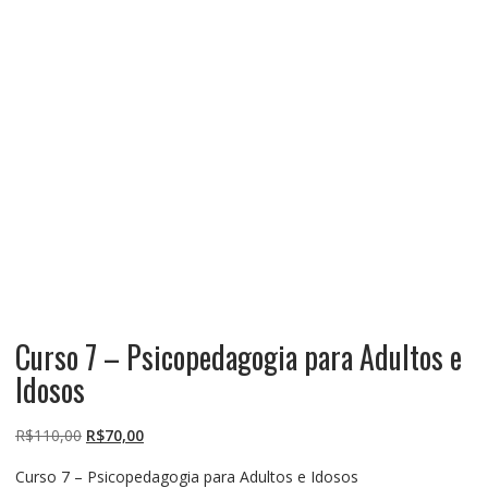
Curso 7 – Psicopedagogia para Adultos e
Idosos
O
O
R$
110,00
R$
70,00
preço
preço
Curso 7 – Psicopedagogia para Adultos e Idosos
original
atual