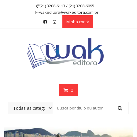
Skip
(21) 3208-6113 / (21) 3208-6095
to
wakeditora@wakeditora.com.br
content
Minha conta
0