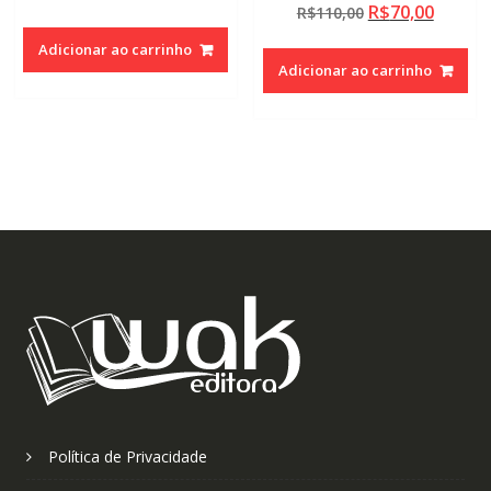
O
O
R$
70,00
preço
preço
R$
110,00
preço
preço
original
atual
Adicionar ao carrinho
original
atual
era:
é:
Adicionar ao carrinho
era:
é:
R$110,00.
R$70,00.
R$110,00.
R$70,0
Política de Privacidade