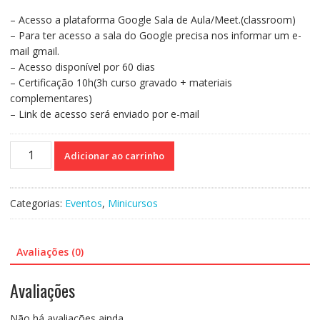
era:
é:
– Acesso a plataforma Google Sala de Aula/Meet.(classroom)
R$110,00.
R$70,00.
– Para ter acesso a sala do Google precisa nos informar um e-
mail gmail.
– Acesso disponível por 60 dias
– Certificação 10h(3h curso gravado + materiais
complementares)
– Link de acesso será enviado por e-mail
Curso
Adicionar ao carrinho
7
-
Psicopedagogia
Categorias:
Eventos
,
Minicursos
para
Adultos
e
Avaliações (0)
Idosos
quantidade
Avaliações
Não há avaliações ainda.