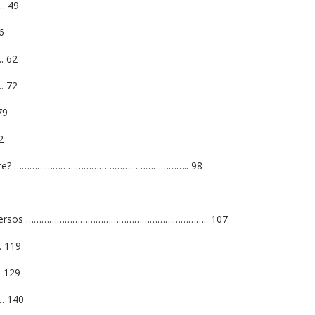
… 49
6
. 62
. 72
79
2
iferente? ………………………………………………………….. 98
5
tes universos …………………………………………………………….. 107
… 119
 129
… 140