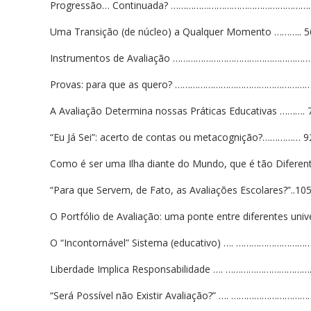
Progressão… Continuada? ………………………………………………
Uma Transição (de núcleo) a Qualquer Momento ……….. 5
Instrumentos de Avaliação ……………………………………………….
Provas: para que as quero? ………………………………………………
A Avaliação Determina nossas Práticas Educativas ………. 
“Eu Já Sei”: acerto de contas ou metacognição?…………… 9
Como é ser uma Ilha diante do Mundo, que é tão D
“Para que Servem, de Fato, as Avaliações Escolares?”..10
O Portfólio de Avaliação: uma ponte entre diferen
O “Incontornável” Sistema (educativo) …. ………………………
Liberdade Implica Responsabilidade …. …………………………….
“Será Possível não Existir Avaliação?” …. …………………………