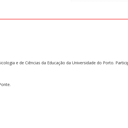
da
Ponte
quantidade
cologia e de Ciências da Educação da Universidade do Porto. Partici
Ponte.