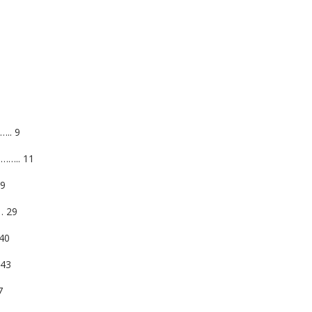
.. 9
….. 11
19
… 29
40
 43
7