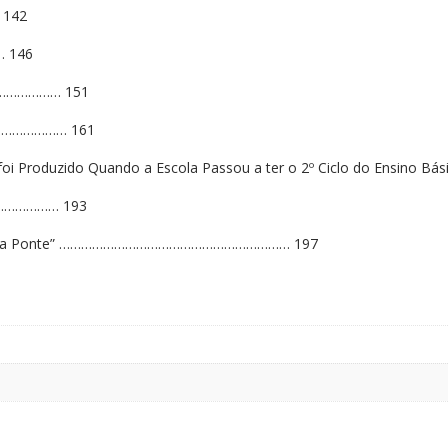
 142
… 146
…………………… 151
………………… 161
e foi Produzido Quando a Escola Passou a ter o 2º Ciclo do Ens
…………………… 193
to Fazer a Ponte” ……………………………………………………… 197