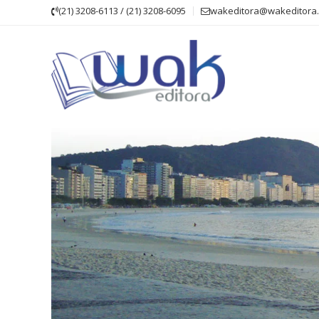
Skip
(21) 3208-6113 / (21) 3208-6095
wakeditora@wakeditora.
to
content