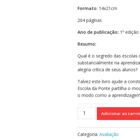
Formato
: 14x21cm
204 páginas
Ano de publicação:
1º edição
Resumo:
Qual é o segredo das escolas
substancialmente na aprendiz
alegria crítica de seus alunos?
Talvez este livro ajude a const
Escola da Ponte partilha o mo
o modo como a aprendizagem
Avaliação
Adicionar ao carri
da
aprendizagem
na
Categoria:
Avaliação
Escola