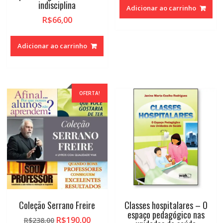
indisciplina
Adicionar ao carrinho
R$
66,00
Adicionar ao carrinho
OFERTA!
Coleção Serrano Freire
Classes hospitalares – O
espaço pedagógico nas
O
O
R$
190,00
R$
238,00