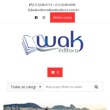
Skip
(21) 3208-6113 / (21) 3208-6095
to
wakeditora@wakeditora.com.br
content
Minha conta
0