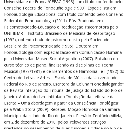
Universidade de Franca/CEFAC (1998) com título conferido pelo
fonológica
Conselho Federal de Fonoaudiologia (1999). Especialista em
quantidade
Fonoaudiologia Educacional com título conferido pelo Conselho
Federal de Fonoaudiologia (2011). Pós-Graduada em
Psicomotricidade-Educação e Reeducação Psicomotora pelo
UNI-IBMR – Instituto Brasileiro de Medicina de Reabilitação
(1992), obtendo título de psicomotricista pela Sociedade
Brasileira de Psicomotricidade (1995). Doutora em
Fonoaudiologia com especialização em Comunicação Humana
pela Universidad Museo Social Argentino (2007). Foi aluna do
curso técnico de piano, finalizando as disciplinas de Teoria
Musical (1978/1981) e de Elementos de Harmonia I e II(1982) do
Centro de Letras e Artes – Escola de Música da Universidade
Federal do Rio de Janeiro. Escritora da Coluna “Fonodialogando”
da Revista Interação do Tribunal de Justiça do Estado do Rio de
Janeiro. Autora do livro intitulado “Aquisição da Leitura e da
Escrita – Uma abordagem a partir da Consciência Fonológica”
pela Wak Editora (2009). Recebeu Moção Honrosa da Câmara
Municipal da cidade do Rio de Janeiro, Plenário Teotônio Villela,
em 2 de dezembro de 2010, pelos relevantes serviços
prestados no desempenho de suas funções à cidade do Rio de