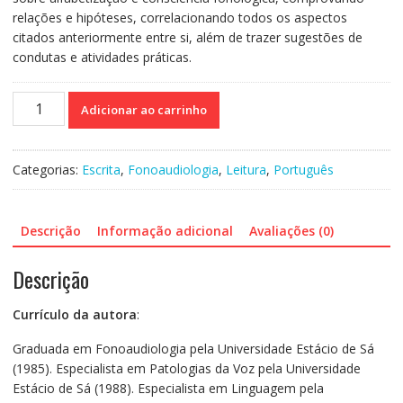
relações e hipóteses, correlacionando todos os aspectos
citados anteriormente entre si, além de trazer sugestões de
condutas e atividades práticas.
Aquisição
Adicionar ao carrinho
da
leitura
e
Categorias:
Escrita
,
Fonoaudiologia
,
Leitura
,
Português
da
escrita
-
Descrição
Informação adicional
Avaliações (0)
Uma
abordagem
Descrição
teórica
e
Currículo da autora
:
prática
a
Graduada em Fonoaudiologia pela Universidade Estácio de Sá
partir
(1985). Especialista em Patologias da Voz pela Universidade
da
Estácio de Sá (1988). Especialista em Linguagem pela
consciência