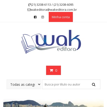
Skip
(21) 3208-6113 / (21) 3208-6095
to
wakeditora@wakeditora.com.br
content
Minha conta
0