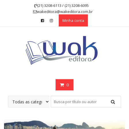
Skip
(21) 3208-6113 / (21) 3208-6095
to
wakeditora@wakeditora.com.br
content
Minha conta
0