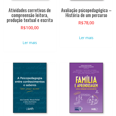
Atividades corretivas de
Avaliação psicopedagógica –
compreensão leitora,
História de um percurso
produção textual e escrita
R$
78,00
R$
100,00
Ler mais
Ler mais