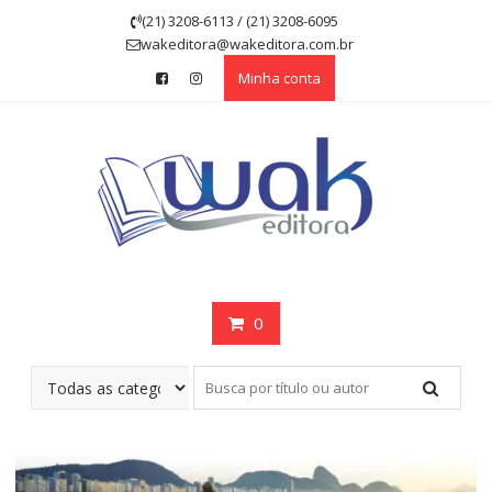
Skip
(21) 3208-6113 / (21) 3208-6095
to
wakeditora@wakeditora.com.br
content
Minha conta
0