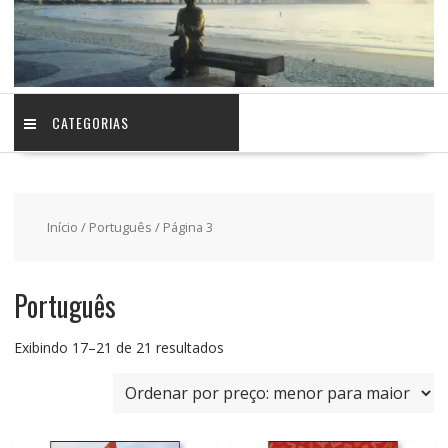
CATEGORIAS
Início
/
Português
/ Página 3
Português
Classificado
Exibindo 17–21 de 21 resultados
por
preço:
baixo
para