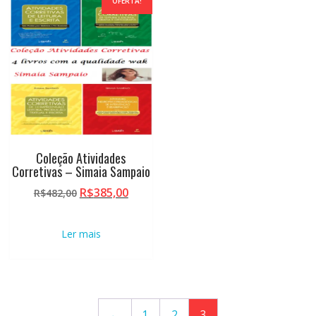
OFERTA!
Coleção Atividades
Corretivas – Simaia Sampaio
O
O
R$
385,00
R$
482,00
preço
preço
original
atual
Ler mais
era:
é:
R$482,00.
R$385,00.
←
1
2
3