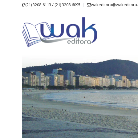
Skip
(21) 3208-6113 / (21) 3208-6095
wakeditora@wakeditora.
to
content