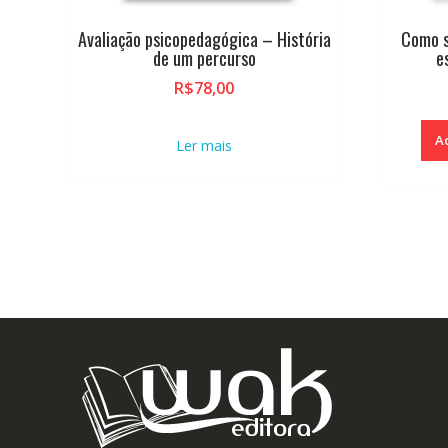
Avaliação psicopedagógica – História
Como s
de um percurso
e
R$
78,00
A
Ler mais