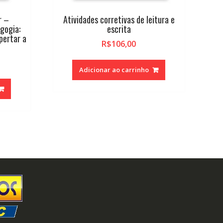
r –
Atividades corretivas de leitura e
gogia:
escrita
spertar a
R$
106,00
Adicionar ao carrinho