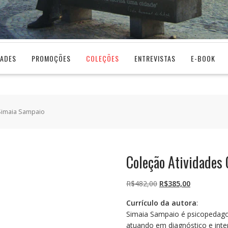
DADES
PROMOÇÕES
COLEÇÕES
ENTREVISTAS
E-BOOK
 Simaia Sampaio
Coleção Atividades
O
O
R$
482,00
R$
385,00
preço
preço
Currículo da autora
:
original
atual
Simaia Sampaio é psicopedago
era:
é:
atuando em diagnóstico e inte
R$482,00.
R$385,00.