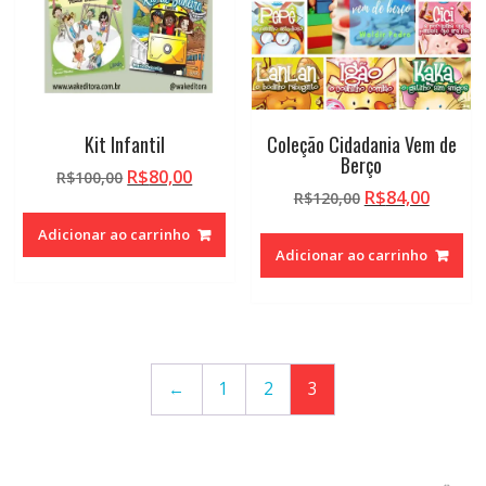
Kit Infantil
Coleção Cidadania Vem de
Berço
O
O
R$
80,00
R$
100,00
O
O
R$
84,00
preço
preço
R$
120,00
preço
preço
original
atual
Adicionar ao carrinho
original
atual
era:
é:
Adicionar ao carrinho
era:
é:
R$100,00.
R$80,00.
R$120,00.
R$84,0
←
1
2
3