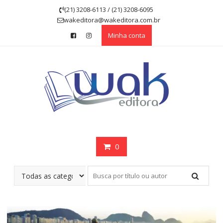
Skip
(21) 3208-6113 / (21) 3208-6095
to
wakeditora@wakeditora.com.br
content
Minha conta
0