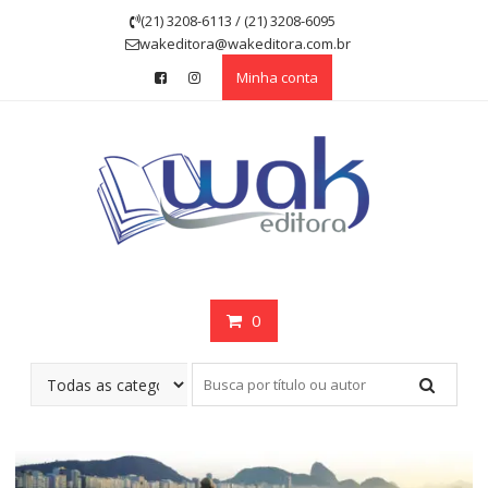
Skip
(21) 3208-6113 / (21) 3208-6095
to
wakeditora@wakeditora.com.br
content
Minha conta
0