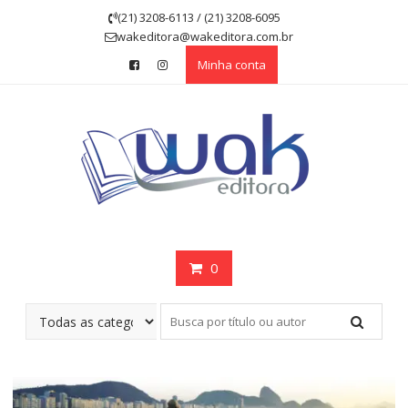
Skip
(21) 3208-6113 / (21) 3208-6095
to
wakeditora@wakeditora.com.br
content
Minha conta
0