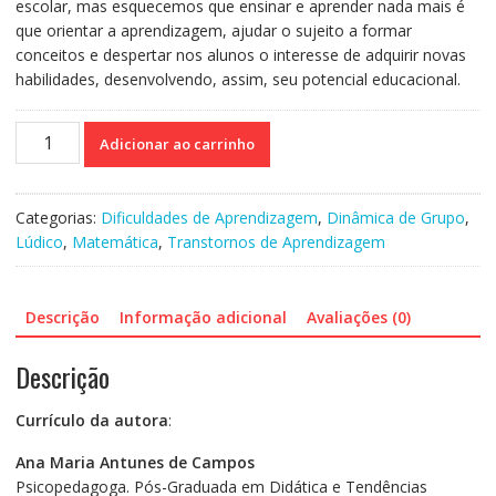
escolar, mas esquecemos que ensinar e aprender nada mais é
que orientar a aprendizagem, ajudar o sujeito a formar
conceitos e despertar nos alunos o interesse de adquirir novas
habilidades, desenvolvendo, assim, seu potencial educacional.
Jogos
Adicionar ao carrinho
matemáticos
-
Uma
Categorias:
Dificuldades de Aprendizagem
,
Dinâmica de Grupo
,
nova
Lúdico
,
Matemática
,
Transtornos de Aprendizagem
perspectiva
para
discalculia
Descrição
Informação adicional
Avaliações (0)
quantidade
Descrição
Currículo da autora
:
Ana Maria Antunes de Campos
Psicopedagoga.
Pós-Graduada em Didática e Tendências