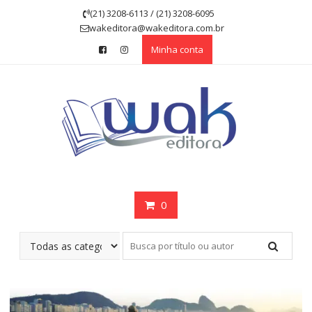
Skip
(21) 3208-6113 / (21) 3208-6095
to
wakeditora@wakeditora.com.br
content
Minha conta
0