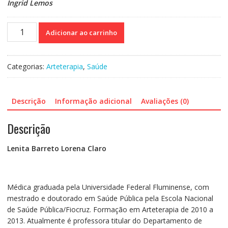
Ingrid Lemos
Terapia
Adicionar ao carrinho
Expressiva
-
Um
Categorias:
Arteterapia
,
Saúde
guia
para
vivências
Descrição
Informação adicional
Avaliações (0)
com
arteterapia
Descrição
no
hospital
Lenita Barreto Lorena Claro
quantidade
Médica graduada pela Universidade Federal Fluminense, com
mestrado e doutorado em Saúde Pública pela Escola Nacional
de Saúde Pública/Fiocruz. Formação em Arteterapia de 2010 a
2013. Atualmente é professora titular do Departamento de