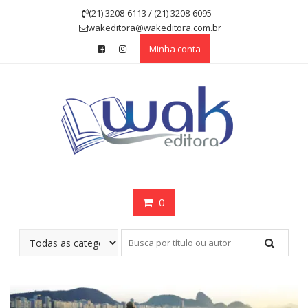
Skip
(21) 3208-6113 / (21) 3208-6095
to
wakeditora@wakeditora.com.br
content
Minha conta
0