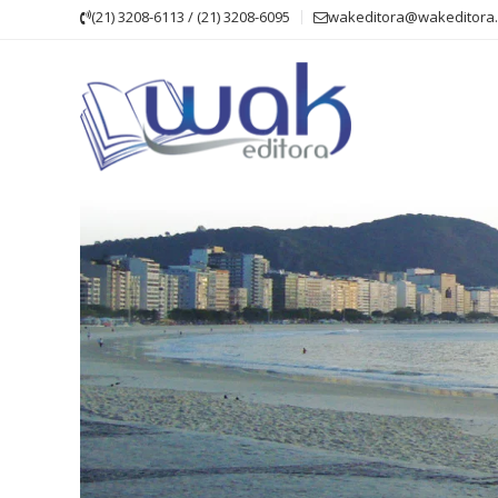
Skip
(21) 3208-6113 / (21) 3208-6095
wakeditora@wakeditora.
to
content