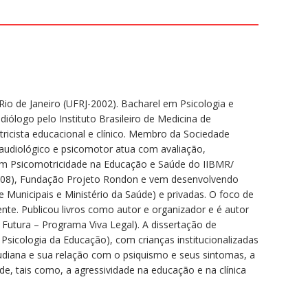
io de Janeiro (UFRJ-2002). Bacharel em Psicologia e
iólogo pelo Instituto Brasileiro de Medicina de
ricista educacional e clínico. Membro da Sociedade
oaudiológico e psicomotor atua com avaliação,
em Psicomotricidade na Educação e Saúde do IIBMR/
7/2008), Fundação Projeto Rondon e vem desenvolvendo
 Municipais e Ministério da Saúde) e privadas. O foco de
te. Publicou livros como autor e organizador e é autor
 Futura – Programa Viva Legal). A dissertação de
sicologia da Educação), com crianças institucionalizadas
eudiana e sua relação com o psiquismo e seus sintomas, a
e, tais como, a agressividade na educação e na clínica