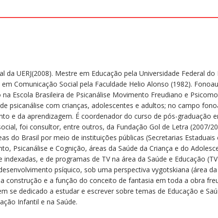
al da UERJ(2008). Mestre em Educação pela Universidade Federal do R
l em Comunicação Social pela Faculdade Helio Alonso (1982). Fonoaud
 na Escola Brasileira de Psicanálise Movimento Freudiano e Psicomot
a de psicanálise com crianças, adolescentes e adultos; no campo fon
mento e da aprendizagem. É coordenador do curso de pós-graduação 
 social, foi consultor, entre outros, da Fundação Gol de Letra (200
do Brasil por meio de instituições públicas (Secretarias Estaduais e
o, Psicanálise e Cognição, áreas da Saúde da Criança e do Adolescen
s e indexadas, e de programas de TV na área da Saúde e Educação (TV
esenvolvimento psíquico, sob uma perspectiva vygotskiana (área da P
ou a construção e a função do conceito de fantasia em toda a obra fr
tem se dedicado a estudar e escrever sobre temas de Educação e Saúd
ação Infantil e na Saúde.