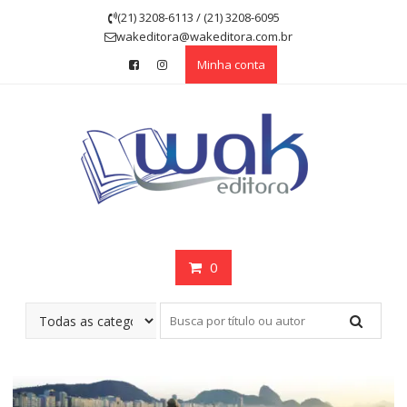
Skip
(21) 3208-6113 / (21) 3208-6095
to
wakeditora@wakeditora.com.br
content
Minha conta
0