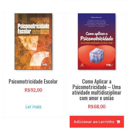
Psicomotricidade Escolar
Como Aplicar a
Psicomotricidade – Uma
R$
92,00
atividade multidisciplinar
com amor e união
R$
68,00
Ler mais
Adicionar ao carrinho