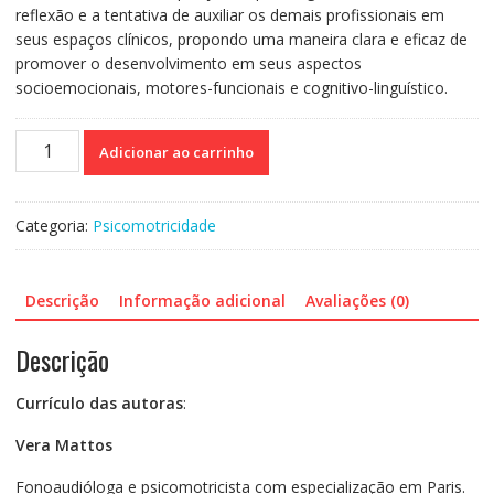
reflexão e a tentativa de auxiliar os demais profissionais em
seus espaços clínicos, propondo uma maneira clara e eficaz de
promover o desenvolvimento em seus aspectos
socioemocionais, motores-funcionais e cognitivo-linguístico.
Psicomotricidade
Adicionar ao carrinho
em
Grupo
-
Categoria:
Psicomotricidade
o
método
growing
Descrição
Informação adicional
Avaliações (0)
up
como
Descrição
recurso
de
Currículo das autoras
:
intervenção
terapêutica
Vera Mattos
quantidade
Fonoaudióloga e psicomotricista com especialização em Paris.