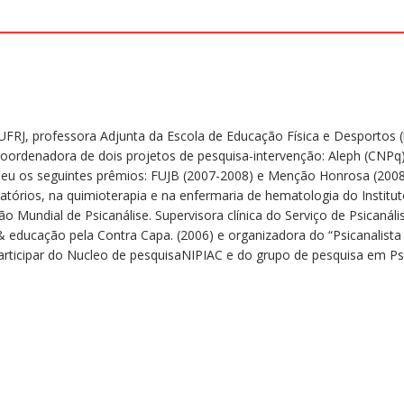
UFRJ, professora Adjunta da Escola de Educação Física e Desportos
 Coordenadora de dois projetos de pesquisa-intervenção: Aleph (CNPq)
beu os seguintes prêmios: FUJB (2007-2008) e Menção Honrosa (2008
atórios, na quimioterapia e na enfermaria de hematologia do Institut
o Mundial de Psicanálise. Supervisora clínica do Serviço de Psicanál
e & educação pela Contra Capa. (2006) e organizadora do “Psicanalist
 participar do Nucleo de pesquisaNIPIAC e do grupo de pesquisa em P