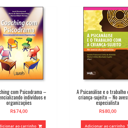
ching com Psicodrama –
A Psicanálise e o trabalho
ncializando indivíduos e
criança-sujeito – No aves
organizações
especialista
R$
74,00
R$
80,00
dicionar ao carrinho
Adicionar ao carrinho