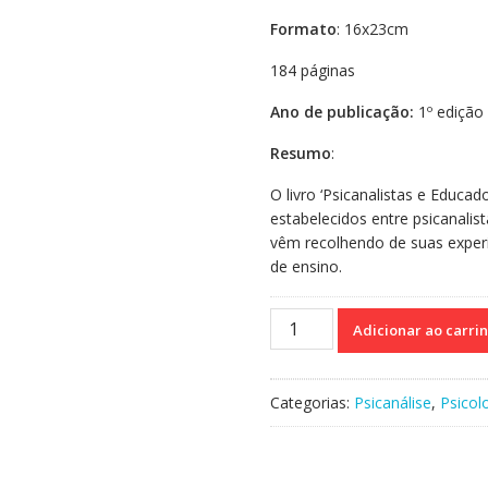
Formato
: 16x23cm
184 páginas
Ano de publicação:
1º edição
Resumo
:
O livro ‘Psicanalistas e Educa
estabelecidos entre psicanalis
vêm recolhendo de suas experi
de ensino.
Psicanalistas
Adicionar ao carri
e
educadores
-
Categorias:
Psicanálise
,
Psicol
Tecendo
laços
quantidade