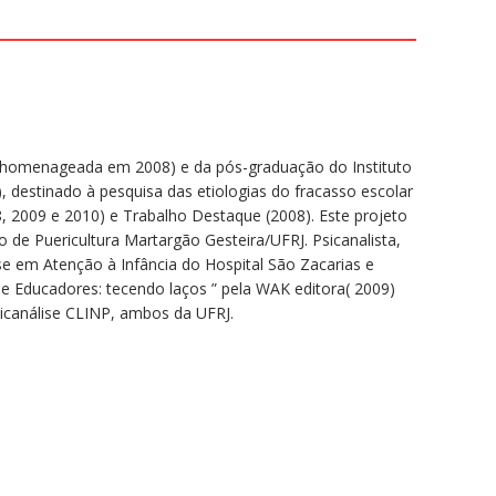
 (homenageada em 2008) e da pós-graduação do Instituto
, destinado à pesquisa das etiologias do fracasso escolar
, 2009 e 2010) e Trabalho Destaque (2008). Este projeto
o de Puericultura Martargão Gesteira/UFRJ. Psicanalista,
ise em Atenção à Infância do Hospital São Zacarias e
a e Educadores: tecendo laços ” pela WAK editora( 2009)
sicanálise CLINP, ambos da UFRJ.