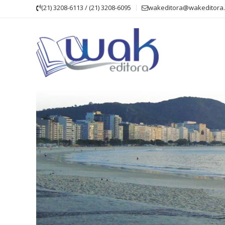
Skip
(21) 3208-6113 / (21) 3208-6095
wakeditora@wakeditora.
to
content