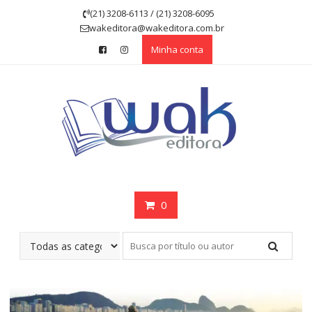
Skip
(21) 3208-6113 / (21) 3208-6095
to
wakeditora@wakeditora.com.br
content
Minha conta
0