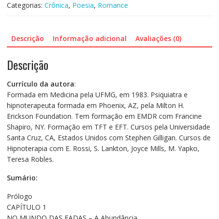
Categorias:
Crônica
,
Poesia
,
Romance
-
A
vida
Descrição
Informação adicional
Avaliações (0)
incomum
de
Descrição
Rose
quantidade
Currículo da autora
:
Formada em Medicina pela UFMG, em 1983. Psiquiatra e
hipnoterapeuta formada em Phoenix, AZ, pela Milton H.
Erickson Foundation. Tem formação em EMDR com Francine
Shapiro, NY. Formação em TFT e EFT. Cursos pela Universidade
Santa Cruz, CA, Estados Unidos com Stephen Gilligan. Cursos de
Hipnoterapia com E. Rossi, S. Lankton, Joyce Mills, M. Yapko,
Teresa Robles.
Sumário:
Prólogo
CAPÍTULO 1
NO MUNDO DAS FADAS – A Abundância