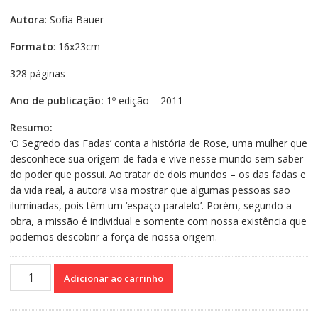
Autora
: Sofia Bauer
Formato
: 16x23cm
328 páginas
Ano de publicação:
1º edição – 2011
Resumo:
‘O Segredo das Fadas’ conta a história de Rose, uma mulher que
desconhece sua origem de fada e vive nesse mundo sem saber
do poder que possui. Ao tratar de dois mundos – os das fadas e
da vida real, a autora visa mostrar que algumas pessoas são
iluminadas, pois têm um ‘espaço paralelo’. Porém, segundo a
obra, a missão é individual e somente com nossa existência que
podemos descobrir a força de nossa origem.
O
Adicionar ao carrinho
segredo
das
fadas