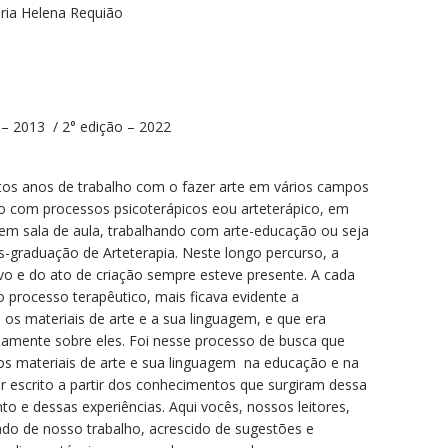
aria Helena Requião
 – 2013 / 2° edição – 2022
uitos anos de trabalho com o fazer arte em vários campos
io com processos psicoterápicos eou arteterápico, em
em sala de aula, trabalhando com arte-educação ou seja
-graduação de Arteterapia. Neste longo percurso, a
ivo e do ato de criação sempre esteve presente. A cada
 processo terapêutico, mais ficava evidente a
os materiais de arte e a sua linguagem, e que era
damente sobre eles. Foi nesse processo de busca que
dos materiais de arte e sua linguagem na educação e na
er escrito a partir dos conhecimentos que surgiram dessa
o e dessas experiências. Aqui vocês, nossos leitores,
tado de nosso trabalho, acrescido de sugestões e