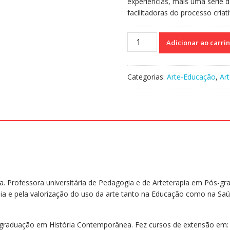
experiências, mais uma série 
facilitadoras do processo criat
Materiais
Adicionar ao carri
de
Arte
-
Categorias:
Arte-Educação
,
Art
Sua
linguagem
subjetiva
para
o
trabalho
terapêutico
e
pedagógico
a. Professora universitária de Pedagogia e de Arteterapia em Pós-gra
quantidade
ia e pela valorização do uso da arte tanto na Educação como na Saú
-graduação em História Contemporânea. Fez cursos de extensão em: A