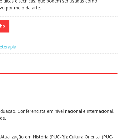
de dicas e técnicas, que podem ser usadas como
ivo por meio da arte.
nho
eterapia
duação. Conferencista em nível nacional e internacional.
de.
tualização em História (PUC-RJ); Cultura Oriental (PUC-