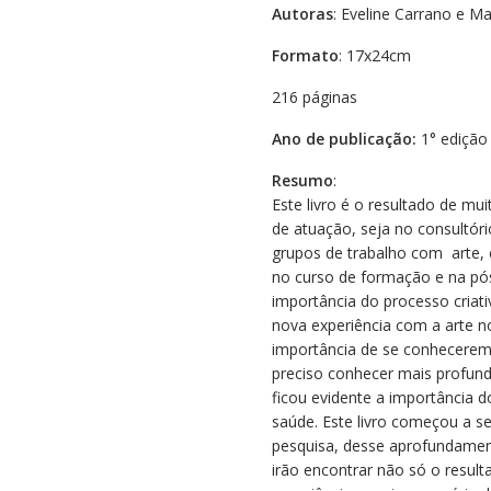
Autoras
: Eveline Carrano e M
Formato
: 17x24cm
216 páginas
Ano de publicação:
1° edição
Resumo
:
Este livro é o resultado de m
de atuação, seja no consultór
grupos de trabalho com arte, 
no curso de formação e na pós
importância do processo criat
nova experiência com a arte no
importância de se conhecerem 
preciso conhecer mais profun
ficou evidente a importância 
saúde. Este livro começou a s
pesquisa, desse aprofundament
irão encontrar não só o resul