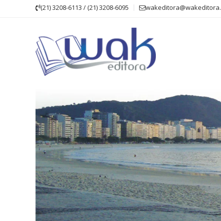
Skip
(21) 3208-6113 / (21) 3208-6095
wakeditora@wakeditora.
to
content