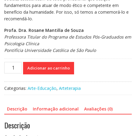
fundamentos para atuar de modo ético e competente em
benefício da humanidade. Por isso, só temos a comemorá-lo e
recomendá-lo.
Profa. Dra. Rosane Mantilla de Souza
Professora Titular do Programa de Estudos Pós-Graduados em
Psicologia Clínica
Pontifícia Universidade Católica de São Paulo
Arteterapia,
Adicionar ao carrinho
promoção
de
saúde
Categorias:
Arte-Educação
,
Arteterapia
(caderno
de
atividades)
Descrição
Informação adicional
Avaliações (0)
quantidade
Descrição