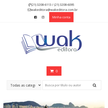
Skip
(21) 3208-6113 / (21) 3208-6095
to
wakeditora@wakeditora.com.br
content
Minha conta
0