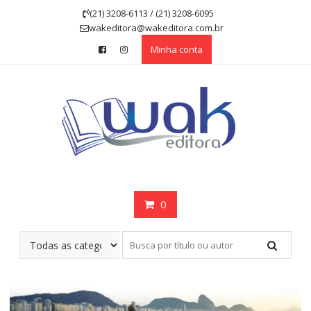
Skip
(21) 3208-6113 / (21) 3208-6095
to
wakeditora@wakeditora.com.br
content
Minha conta
0